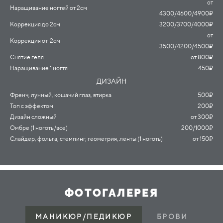
от
Наращивание ногтей от 2см
4300/4600/4900₽
Коррекция до 2см
3200/3700/4000₽
от
Коррекция от 2см
3500/4200/4500₽
Снятие геля
от 800₽
Наращивание 1 ногтя
450₽
ДИЗАЙН
Френч, лунный, кошачий глаз, втирка
500₽
Топ с эффектом
200₽
Дизайн сложный
от 300₽
Омбре (1 ноготь/все)
200/1000₽
Слайдер, фольга, стемпинг, геометрия, ленты (1 ноготь)
от 150₽
ФОТОГАЛЕРЕЯ
МАНИКЮР/ПЕДИКЮР
БРОВИ