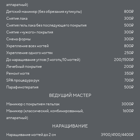
аппаратный)
Педикюр (классический, комбинированный,
Мужская коррекция бровей
2800/3100₽
1200₽
Детский маникюр (без обрезания кутикулы)
аппаратный)
Усики, удаление воском
800₽
600₽
Снятие лака
Мужской педикюр
3000/3300/3600₽
300₽
Снятия гель лака без последующего покрытия
Парафинотерапия ног
500₽
800₽
Снятие «чужого» покрытия
Обработка стопы по маслу
300₽
300₽
Смена формы
Коррекция вросшего ногтя
от 400₽
300₽
Укрепление всех ногтей
800₽
ВЕДУЩИЙ МАСТЕР
Укрепление одного ногтях
250₽
Педикюр с покрытием гель лак
4000₽
До наращивание углов (1 ноготь/10 ногтей)
200/1500₽
Обработка пальчиков с покрытием гель лак
3300₽
Лечебный покрытие
200₽
Педикюр (классический, комбинированный, аппаратный)
3300₽
Ремонт ногтя
350₽
SPA процедура рук
700₽
Парафинотерапия
500₽
ВЕДУЩИЙ МАСТЕР
Маникюр с покрытием гельлак
3000₽
Маникюр (классический, комбинированный,
1600₽
аппаратный)
НАРАЩИВАНИЕ
Наращивание ногтей до 2 см
3900/4100/4400₽